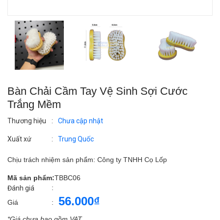
Bàn Chải Cầm Tay Vệ Sinh Sợi Cước
Trắng Mềm
Thương hiệu
:
Chưa cập nhật
Xuất xứ
:
Trung Quốc
Chịu trách nhiệm sản phẩm: Công ty TNHH Cọ Lốp
Mã sản phẩm:
TBBC06
:
Đánh giá
56.000₫
Giá
:
*Giá chưa bao gồm VAT