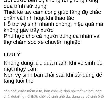
Sợi cước bền bỉ, không rụng lông trong
quá trình sử dụng
Thiết kế tay cầm cong giúp tăng độ chắc
chắn và linh hoạt khi thao tác
Hỗ trợ vệ sinh nhanh chóng, hiệu quả mà
không gây trầy xước
Phù hợp cho cả người dùng cá nhân và
thợ chăm sóc xe chuyên nghiệp
LƯU Ý
Không dùng lực quá mạnh khi vệ sinh bề
mặt nhạy cảm
Nên vệ sinh bàn chải sau khi sử dụng để
tăng tuổi thọ
bàn chải cước mềm ô tô, bàn chải vệ sinh nội thất xe hơi, bàn
chải detailing nội thất, chổi vệ sinh ghế da, dụng cụ vệ sinh ô tô