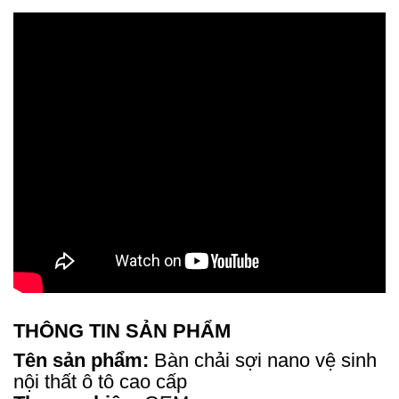
THÔNG TIN SẢN PHẨM
Tên sản phẩm:
Bàn chải sợi nano vệ sinh
nội thất ô tô cao cấp