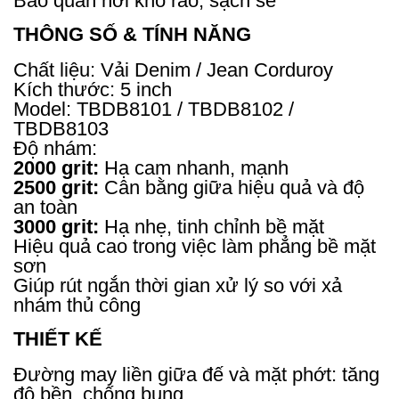
Bảo quản nơi khô ráo, sạch sẽ
THÔNG SỐ & TÍNH NĂNG
Chất liệu: Vải Denim / Jean Corduroy
Kích thước: 5 inch
Model: TBDB8101 / TBDB8102 /
TBDB8103
Độ nhám:
2000 grit:
Hạ cam nhanh, mạnh
2500 grit:
Cân bằng giữa hiệu quả và độ
an toàn
3000 grit:
Hạ nhẹ, tinh chỉnh bề mặt
Hiệu quả cao trong việc làm phẳng bề mặt
sơn
Giúp rút ngắn thời gian xử lý so với xả
nhám thủ công
THIẾT KẾ
Đường may liền giữa đế và mặt phớt: tăng
độ bền, chống bung