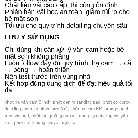
Chất liệu vải cao cấp, thi công ổn định
Phiên bản vải bọc an toàn, giảm rủi ro cho
bề mặt sơn
Tối ưu cho quy trình detailing chuyên sâu
LƯU Ý SỬ DỤNG
Chỉ dùng khi cần xử lý vân cam hoặc bề
mặt sơn không phẳng
Luôn follow đầy đủ quy trình: hạ cam → cắt
→ bóng → hoàn thiện
Nên test trước trên vùng nhỏ
Kết hợp đúng dung dịch để đạt hiệu quả tối
đa
phớt hạ vân cam 5 inch, phớt denim sanding pad, phớt corduroy
detailing, phớt xả nhám sơn ô tô, phớt hạ cam NK, orange peel
removal pad, phớt làm phẳng sơn xe, dụng cụ detailing chuyên
sâu, phớt đánh bóng chuyên nghiệp