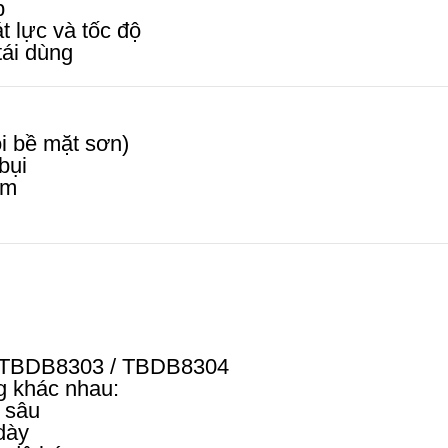
p
t lực và tốc độ
tái dùng
ỗi bề mặt sơn)
bụi
ểm
 TBDB8303 / TBDB8304
g khác nhau:
 sâu
dày