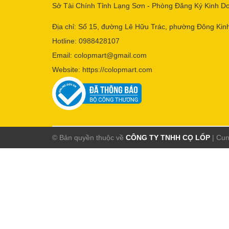
Sở Tài Chính Tỉnh Lạng Sơn - Phòng Đăng Ký Kinh D
Địa chỉ: Số 15, đường Lê Hữu Trác, phường Đông Kinh
Hotline:
0988428107
Email:
colopmart@gmail.com
Website:
https://colopmart.com
© Bản quyền thuộc về
CÔNG TY TNHH CỌ LỐP
|
Cun