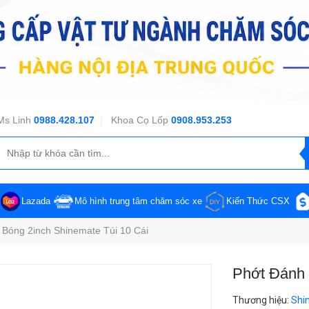
Ms Linh
0988.428.107
|
Khoa Cọ Lốp
0908.953.253
Lazada
Mô hình trung tâm chăm sóc xe
Kiến Thức CSX
 Bóng 2inch Shinemate Túi 10 Cái
Phớt Đánh 
Thương hiệu
:
Shi