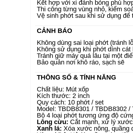
Kết hợp với xi đánh bóng phù hợ
Thi công từng vùng nhỏ, kiểm soá
Vệ sinh phớt sau khi sử dụng để 
CẢNH BÁO
Không dùng sai loại phớt (tránh l
Không sử dụng khi phớt dính cát 
Tránh giữ máy quá lâu tại một đi
Bảo quản nơi khô ráo, sạch sẽ
THÔNG SỐ & TÍNH NĂNG
Chất liệu: Mút xốp
Kích thước: 2 inch
Quy cách: 10 phớt / set
Model: TBDB8301 / TBDB8302 /
Bộ 4 loại phớt tương ứng độ cứn
Lông cừu:
Cắt mạnh, xử lý xước
Xanh lá:
Xóa xước nông, quầng 