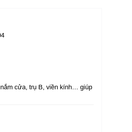
04
nắm cửa, trụ B, viền kính… giúp