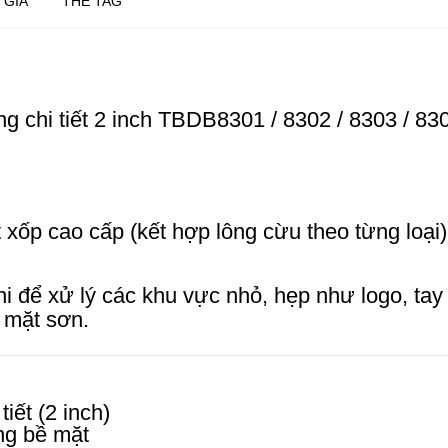
 GIÁ
THẺ TAG
 chi tiết 2 inch TBDB8301 / 8302 / 8303 / 83
xốp cao cấp (kết hợp lông cừu theo từng loại)
 để xử lý các khu vực nhỏ, hẹp như logo, tay 
ề mặt sơn.
iết (2 inch)
ạng bề mặt