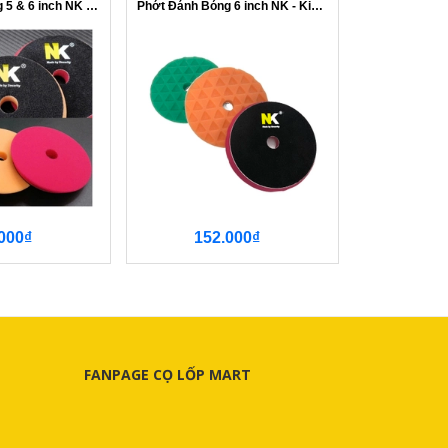
Phớt Đánh Bóng 5 & 6 inch NK - Phẳng
Phớt Đánh Bóng 6 inch NK - Kim Cương
000₫
152.000₫
136
FANPAGE CỌ LỐP MART