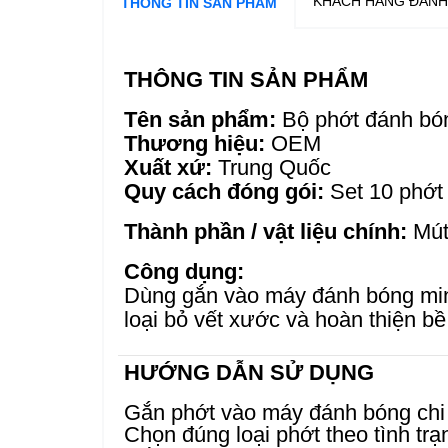
KHÁCH HÀNG ĐÁNH
THÔNG TIN SẢN PHẨM
THÔNG TIN SẢN PHẨM
Tên sản phẩm:
Bộ phớt đánh bóng
Thương hiệu:
OEM
Xuất xứ:
Trung Quốc
Quy cách đóng gói:
Set 10 phớt
Thành phần / vật liệu chính:
Mút 
Công dụng:
Dùng gắn vào máy đánh bóng mini
loại bỏ vết xước và hoàn thiện b
HƯỚNG DẪN SỬ DỤNG
Gắn phớt vào máy đánh bóng chi t
Chọn đúng loại phớt theo tình tr