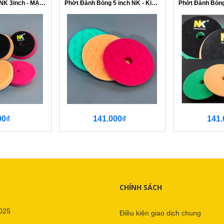
Phớt Đánh Bóng NK 3inch - MẶT PHẲNG
Phớt Đánh Bóng 5 inch NK - Kim Cương
00₫
141.000₫
141.
CHÍNH SÁCH
025
Điều kiện giao dịch chung