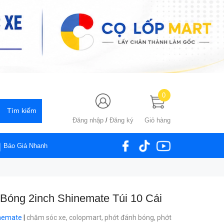
0
Đăng nhập
/
Đăng ký
Giỏ hàng
Báo Giá Nhanh
Bóng 2inch Shinemate Túi 10 Cái
nemate
|
chăm sóc xe,
colopmart,
phớt đánh bóng,
phớt