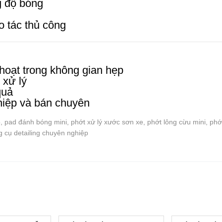
g độ bóng
o tác thủ công
 hoạt trong không gian hẹp
 xử lý
quả
hiệp và bán chuyên
, pad đánh bóng mini, phớt xử lý xước sơn xe, phớt lông cừu mini, phớt
 cụ detailing chuyên nghiệp