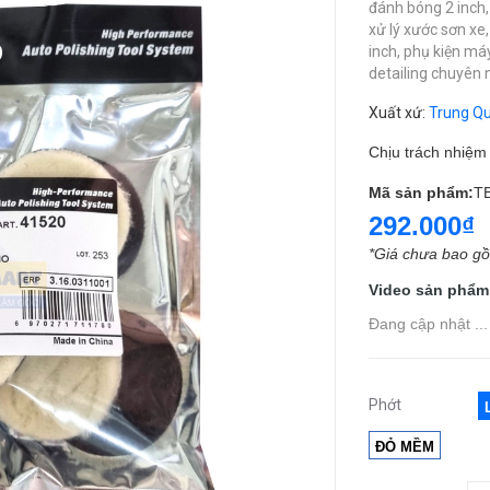
đánh bóng 2 inch
xử lý xước sơn xe
inch,
phụ kiện má
detailing chuyên 
Xuất xứ
:
Trung Q
Chịu trách nhiệ
Mã sản phẩm:
T
292.000₫
*Giá chưa bao g
Video sản phẩm
Đang cập nhật ...
Phớt
ĐỎ MỀM