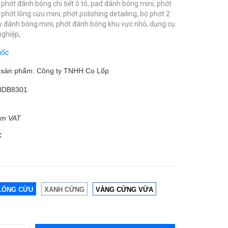
,
phớt đánh bóng chi tiết ô tô,
pad đánh bóng mini,
phớt
,
phớt lông cừu mini,
phớt polishing detailing,
bộ phớt 2
y đánh bóng mini,
phớt đánh bóng khu vực nhỏ,
dụng cụ
nghiệp,
uốc
m sản phẩm: Công ty TNHH Cọ Lốp
BDB8301
ồm VAT
:
LÔNG CỪU
XANH CỨNG
VÀNG CỨNG VỪA