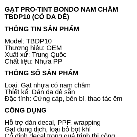
GẠT PRO-TINT BONDO NAM CHÂM
TBDP10 (CÓ DA DÊ)
THÔNG TIN SẢN PHẨM
Model: TBDP10
Thương hiệu: OEM
Xuất xứ: Trung Quốc
Chất liệu: Nhựa PP
THÔNG SỐ SẢN PHẨM
Loại: Gạt nhựa có nam châm
Thiết kế: Dán da dê sẵn
Đặc tính: Cứng cáp, bền bỉ, thao tác êm
CÔNG DỤNG
Hỗ trợ dán decal, PPF, wrapping
Gạt dung dịch, loại bỏ bọt khí
Cố định decal trong quá trình thi công