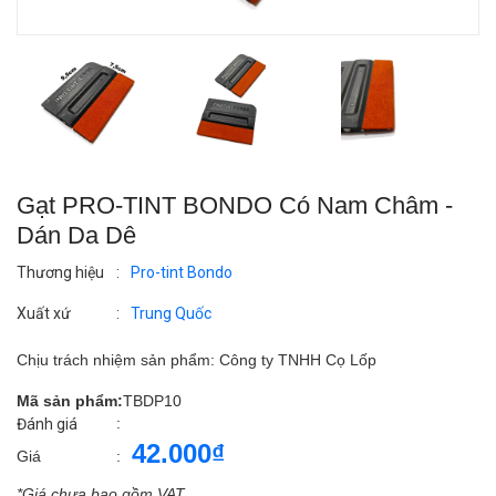
Gạt PRO-TINT BONDO Có Nam Châm -
Dán Da Dê
Thương hiệu
:
Pro-tint Bondo
Xuất xứ
:
Trung Quốc
Chịu trách nhiệm sản phẩm: Công ty TNHH Cọ Lốp
Mã sản phẩm:
TBDP10
:
Đánh giá
42.000₫
Giá
:
*Giá chưa bao gồm VAT