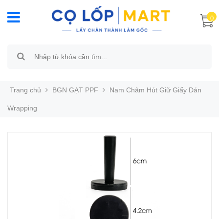
0
Trang chủ
BGN GẠT PPF
Nam Châm Hút Giữ Giấy Dán
Wrapping