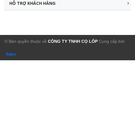
HỖ TRỢ KHÁCH HÀNG
© Bản quyền thuộc về
CÔNG TY TNHH CỌ LỐP
Cung cấp bởi
Sapo