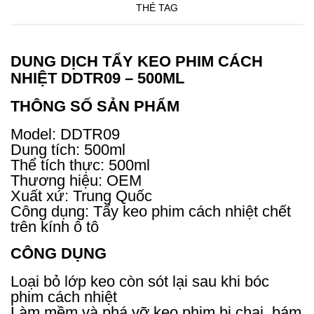
THẺ TAG
DUNG DỊCH TẨY KEO PHIM CÁCH
NHIỆT DDTR09 – 500ML
THÔNG SỐ SẢN PHẨM
Model: DDTR09
Dung tích: 500ml
Thể tích thực: 500ml
Thương hiệu: OEM
Xuất xứ: Trung Quốc
Công dụng: Tẩy keo phim cách nhiệt chết
trên kính ô tô
CÔNG DỤNG
Loại bỏ lớp keo còn sót lại sau khi bóc
phim cách nhiệt
Làm mềm và phá vỡ keo phim bị chai, bám