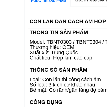
KHÁCH HÀNG ĐÁNH
THÔNG TIN SẢN PHẨM
CON LĂN DÁN CÁCH ÂM HỢP K
THÔNG TIN SẢN PHẨM
Model: TBNT0303 / TBNT0304 /
Thương hiệu: OEM
Xuất xứ: Trung Quốc
Chất liệu: Hợp kim cao cấp
THÔNG SỐ SẢN PHẨM
Loại: Con lăn thi công cách âm
Số loại: 3 kích cỡ khác nhau
Bề mặt: Có rãnh/gân tăng độ bá
CÔNG DỤNG