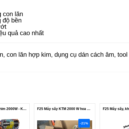
 con lăn
g độ bền
ướt
ệu quả cao nhất
, con lăn hợp kim, dụng cụ dán cách âm, tool de
V. F25 Máy Sấy Phim 2000W - Kèm Lồng ...
F25 Máy sấy KTM 2000 W hoa văn dây đi...
-21%