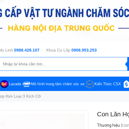
Ms Linh
0988.428.107
|
Khoa Cọ Lốp
0908.953.253
Lazada
Mô hình trung tâm chăm sóc xe
Kiến Thức CSX
ợp Kim Loại 3 Kích Cỡ
Con Lăn Hợ
Thương hiệu
:
|
con