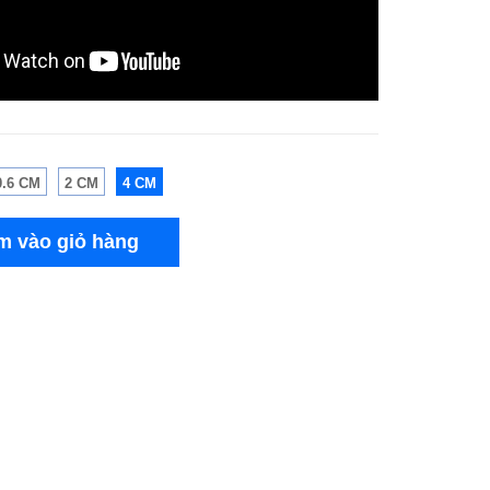
0.6 CM
2 CM
4 CM
m vào giỏ hàng