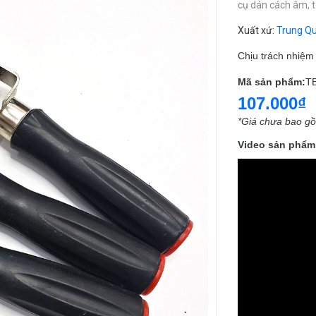
cụ dán cách âm,
t
Xuất xứ
:
Trung Q
Chịu trách nhiệ
Mã sản phẩm:
T
107.000₫
*Giá chưa bao g
Video sản phẩm