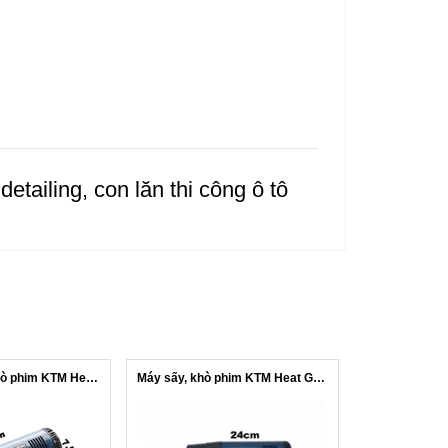
tailing, con lăn thi công ô tô
F25 Máy sấy, khò phim KTM Heat Gun C0...
Máy sấy, khò phim KTM Heat Gun C08