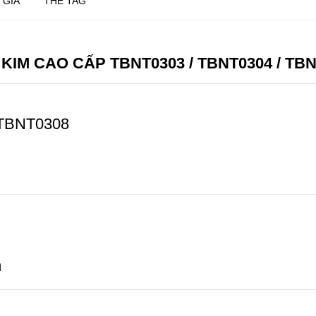
 GIÁ
THẺ TAG
IM CAO CẤP TBNT0303 / TBNT0304 / TBN
 TBNT0308
m