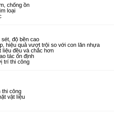
âm, chống ồn
im loại
c
 sét, độ bền cao
, hiệu quả vượt trội so với con lăn nhựa
t liệu đều và chắc hơn
o tác ổn định
 trí thi công
n thi công
ặt vật liệu