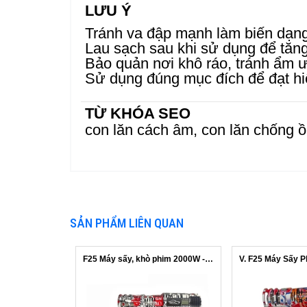
LƯU Ý
Tránh va đập mạnh làm biến dạng
Lau sạch sau khi sử dụng để tăn
Bảo quản nơi khô ráo, tránh ẩm 
Sử dụng đúng mục đích để đạt hi
TỪ KHÓA SEO
con lăn cách âm, con lăn chống ồn
SẢN PHẨM LIÊN QUAN
F25 Máy sấy, khò phim 2000W - Có màn ...