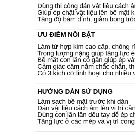
Dùng thi công dán vật liệu cách 
Giúp ép chặt vật liệu lên bề mặt k
Tăng độ bám dính, giảm bong tró
ƯU ĐIỂM NỔI BẬT
Làm từ hợp kim cao cấp, chống rỉ
Trọng lượng nặng giúp tăng lực ép
Bề mặt con lăn có gân giúp ép vậ
Cảm giác cầm nắm chắc chắn, tha
Có 3 kích cỡ linh hoạt cho nhiều vị
HƯỚNG DẪN SỬ DỤNG
Làm sạch bề mặt trước khi dán
Dán vật liệu cách âm lên vị trí cầ
Dùng con lăn lăn đều tay để ép ch
Tăng lực ở các mép và vị trí cong