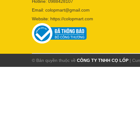
Hotline:
0988428107
Email:
colopmart@gmail.com
Website:
https://colopmart.com
© Bản quyền thuộc về
CÔNG TY TNHH CỌ LỐP
|
Cun