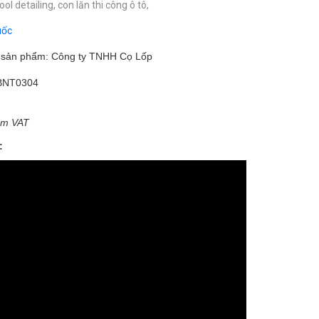
ool detailing,
con lăn thi công ô tô,
uốc
m sản phẩm: Công ty TNHH Cọ Lốp
BNT0304
ồm VAT
: