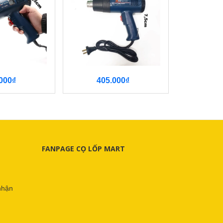
000₫
405.000₫
1.825.000
FANPAGE CỌ LỐP MART
nhận