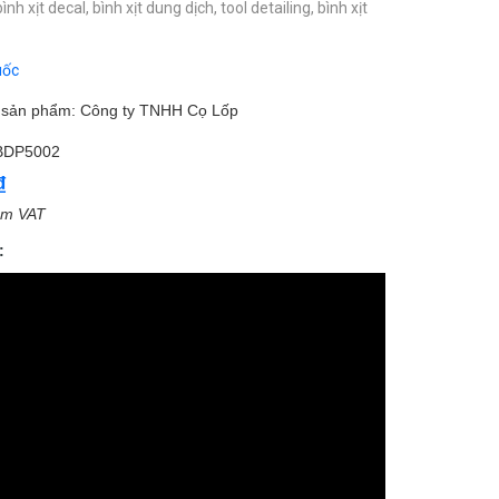
bình xịt decal,
bình xịt dung dịch,
tool detailing,
bình xịt
uốc
m sản phẩm: Công ty TNHH Cọ Lốp
BDP5002
₫
ồm VAT
: