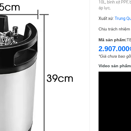
10L,
bình xịt PPF,
áp lực,
Xuất xứ
:
Trung Q
Chịu trách nhiệ
Mã sản phẩm:
T
2.907.000
*Giá chưa bao g
Video sản phẩm