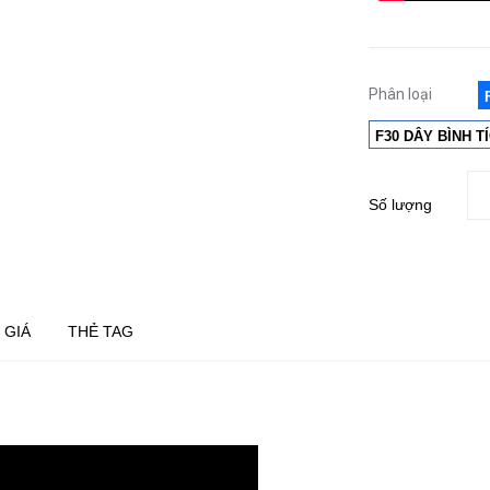
Phân loại
F30 DÂY BÌNH T
Số lượng
 GIÁ
THẺ TAG