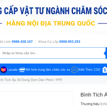
Ms Linh
0988.428.107
|
Khoa Cọ Lốp
0908.953.253
Lazada
Mô hình trung tâm chăm sóc xe
Kiến Thức CSX
nh Tích Áp Xịt Dung Dịch Dán Phim / PPF
Bình Tích 
Thương hiệu
:
|
ch