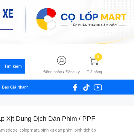
0
Đăng nhập
/
Đăng ký
Giỏ hàng
Báo Giá Nhanh
Áp Xịt Dung Dịch Dán Phim / PPF
ăm sóc xe,
colopmart,
bình xịt dán phim,
bình tích áp