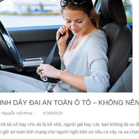
INH DÂY ĐAI AN TOÀN Ô TÔ – KHÔNG NÊ
: Nguyễn Việt Khoa
07/08/2019
ôt tài xế hay cho dù là trẻ nhỏ, người già hay các bạn không lái xe đ
 giữ an toàn tính mạng cho người ngồi trên xe nếu có xảy ra va chạ