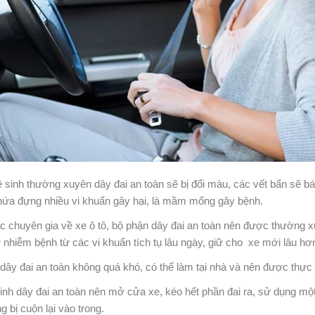
 sinh thường xuyên dây đai an toàn sẽ bị đổi màu, các vết bẩn sẽ bá
chứa đựng nhiều vi khuẩn gây hại, là mầm mống gây bệnh.
c chuyên gia về xe ô tô, bộ phận dây đai an toàn nên được thường xu
 nhiễm bệnh từ các vi khuẩn tích tụ lâu ngày, giữ cho xe mới lâu hơ
 dây đai an toàn không quá khó, có thể làm tại nhà và nên được thực
sinh dây đai an toàn nên mở cửa xe, kéo hết phần đai ra, sử dụng mộ
g bị cuộn lại vào trong.