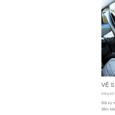
VỆ S
Đăng bởi 
Bất kỳ m
đảm bảo