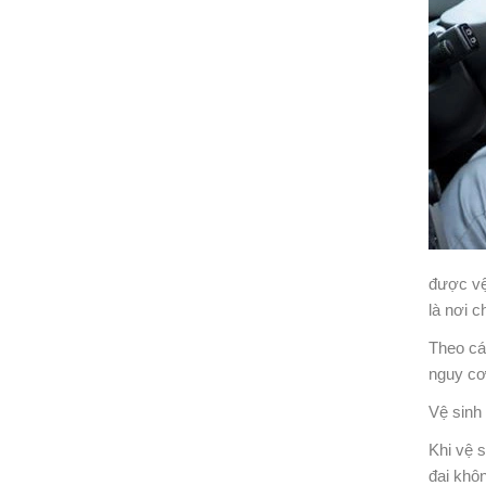
được vệ
là nơi 
Theo cá
nguy cơ
Vệ sinh
Khi vệ 
đai khôn