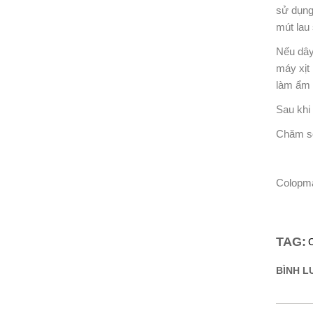
sử dụng
mút lau 
Nếu dây
máy xịt
làm ẩm 
Sau khi 
Chăm só
Colopm
TAG:
BÌNH LU