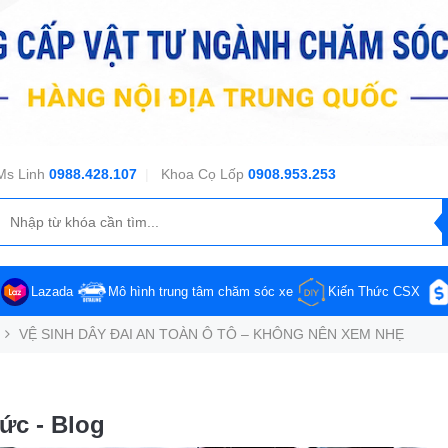
Ms Linh
0988.428.107
|
Khoa Cọ Lốp
0908.953.253
Lazada
Mô hình trung tâm chăm sóc xe
Kiến Thức CSX
VỆ SINH DÂY ĐAI AN TOÀN Ô TÔ – KHÔNG NÊN XEM NHẸ
tức - Blog