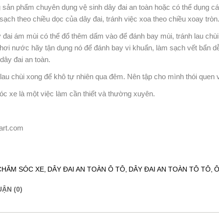
 sản phẩm chuyên dụng vệ sinh dây đai an toàn hoặc có thể dụng c
sạch theo chiều dọc của dây đai, tránh việc xoa theo chiều xoay tròn
 đai ám mùi có thể đổ thêm dấm vào để đánh bay mùi, tránh lau chùi
 hơi nước hãy tận dụng nó để đánh bay vi khuẩn, làm sạch vết bẩn 
dây đai an toàn.
lau chùi xong để khô tự nhiên qua đêm. Nên tập cho mình thói quen vệ
c xe là một việc làm cần thiết và thường xuyên.
art.com
CHĂM SÓC XE,
DÂY ĐAI AN TOÀN Ô TÔ,
DÂY ĐAI AN TOÀN TÔ TÔ,
Ô
ẬN (0)