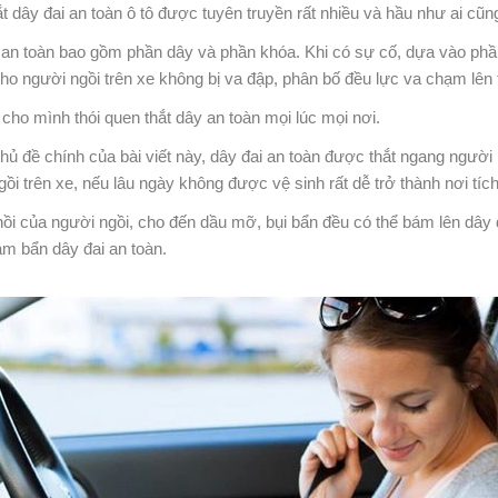
t dây đai an toàn ô tô được tuyên truyền rất nhiều và hầu như ai cũng
 an toàn bao gồm phần dây và phần khóa. Khi có sự cố, dựa vào phần
ho người ngồi trên xe không bị va đập, phân bố đều lực va chạm lên 
cho mình thói quen thắt dây an toàn mọi lúc mọi nơi.
chủ đề chính của bài viết này, dây đai an toàn được thắt ngang người k
ồi trên xe, nếu lâu ngày không được vệ sinh rất dễ trở thành nơi tích 
i của người ngồi, cho đến dầu mỡ, bụi bẩn đều có thể bám lên dây đa
àm bẩn dây đai an toàn.