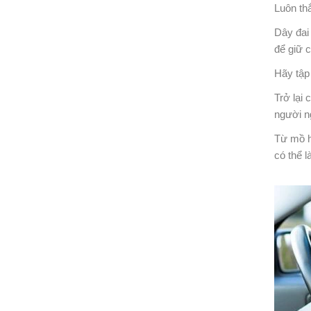
Luôn thắ
Dây đai
để giữ c
Hãy tập 
Trở lại 
người ng
Từ mồ hồ
có thể l