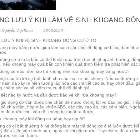
NG LƯU Ý KHI LÀM VỆ SINH KHOANG ĐỘ
: Nguyễn Việt Khoa
28/12/2020
LƯU Ý KHI VỆ SINH KHOANG ĐỘNG CƠ Ô TÔ
ng máy bằng nước giúp làm sạch các chi tiết động cơ bị bụi bẩn nhưng
ước.
ộng cơ ô tô bị bẩn có thể khiến quá trình tản nhiệt bị ảnh hưởng, đồng
, nếu khoang máy quá bẩn còn khiến quá trình kiểm tra phát hiện các 
dòng xe nào, đời nào thì không nên rửa khoang máy bằng nước?
ột câu trả lời cụ thể dành cho các loại xe nói chung. Nếu xe thường xu
năm đã xảy ra hiện tượng lão hóa các chi tiết cao su hay phớt dầu, gâ
g chăm sóc xe sẽ kiểm tra cụ thể để đánh giá.
 tiết nào kỵ nước và cần được bảo vệ khi rửa khoang máy?
gió động cơ cần được che chắn để nước không lọt vò bầu lọc gió. Tiếp
 bộ chia điện, hộp điều khiển ABS, các dây cao áp, các cảm biến. Ngoài 
n để nước chui vào rồi không tự thoát ra được.
a khoang máy khi động cơ nóng hay nguội?
g có gì bất thường ở hệ thống làm mát thì động cơ ô tô luôn được kiểm
 kỳ điều kiện vận hành nào, ngay cả khi gặp nước. Tuy nhiên, để an 
trước khi tiến hành.