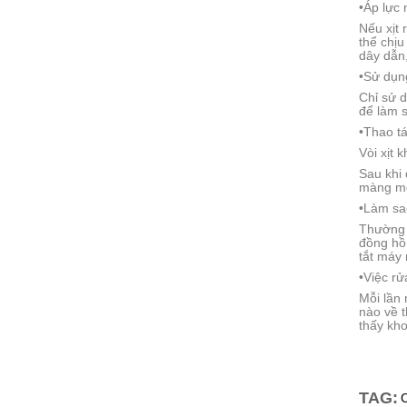
•Áp lực
Nếu xịt 
thể chịu
dây dẫn,
•Sử dụn
Chỉ sử d
để làm s
•Thao tá
Vòi xịt 
Sau khi 
màng mỏ
•Làm sao
Thường t
đồng hồ.
tắt máy 
•Việc r
Mỗi lần 
nào về t
thấy kho
TAG: