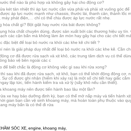
 nước thế nào là phù hợp và không gây hại cho động cơ?
rửa két tản nhiệt thì áp lực nước cần vừa phải và phải xịt vuông góc để 
 được áp lực nước mạnh như chassis, thước lái, thanh cản, thành lốc 
 máy phát điện,… chỉ có thể chịu được áp lực nước rất nhẹ.
g hóa chất gì? Bột giặt hay nước rửa bát được không?
ụng hóa chất chuyên dùng, được sản xuất bởi các thương hiệu uy tín.
ạch các cặn bẩn mà không làm ăn mòn hay gây hại cho các chi tiết má
c đặc biệt để loại bỏ nước ra khỏi các khe kẽ chi tiết ?
khí nén là giải pháp duy nhất để loại bỏ nước ra khỏi các khe kẽ. Cần ch
động cơ đã được rửa sạch và xịt khô, các trung tâm dịch vụ có thể dù
ng bảo vệ bên ngoài các c
 để biết chắc là động cơ không việc gì sau khi rửa xong?
hì sau khi đã được rửa sạch, xịt khô, bạn có thể khởi động động cơ, n
 Sự cố được ghi nhận (hiếm khi xảy ra) là một số chi tiết hay giắc cắm 
ngay lập tức, tiến hành kiểm tra và xử lý (sấy khô nếu cần thiết).
ửa khoang máy nên được tiến hành bao lâu một lần?
rửa xe hay bảo dưỡng định kỳ, bạn có thể mở nắp máy và tiến hành xịt 
hời gian bạn cần vệ sinh khoang máy, mà hoàn toàn phụ thuộc vào quy
ang máy bẩn là có thể đi rửa
CHĂM SÓC XE,
engine,
khoang máy,