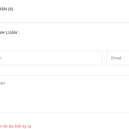
ẬN (0)
NH LUẬN :
n tối đa 500 ký tự