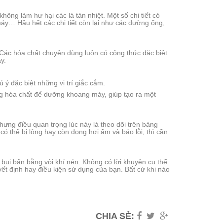
không làm hư hại các lá tản nhiệt. Một số chi tiết có
máy… Hầu hết các chi tiết còn lại như các đường ống,
 Các hóa chất chuyên dùng luôn có công thức đặc biệt
y.
ú ý đặc biệt những vị trí giắc cắm.
ng hóa chất để dưỡng khoang máy, giúp tạo ra một
hưng điều quan trọng lúc này là theo dõi trên bảng
có thể bị lỏng hay còn đọng hơi ẩm và báo lỗi, thì cần
bụi bẩn bằng vòi khí nén. Không có lời khuyên cụ thể
ết định hay điều kiện sử dụng của bạn. Bất cứ khi nào
CHIA SẺ: