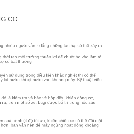
NG CƠ
 nhiều người vẫn lo lắng những tác hại có thể xảy ra
 thời tạo môi trường thuận lợi để chuột bọ vào làm tổ.
sự cố bất thường
yên sử dụng trong điều kiện khắc nghiệt thì có thể
y lọt nước khi xịt nước vào khoang máy. Kỹ thuật viên
 đó là kiểm tra và bảo vệ hộp điều khiển động cơ,
ra, trên một số xe, bugi được bố trí trong hốc sâu,
 soát ở nhiệt độ tối ưu, khiến chiếc xe có thể đối mặt
tâm hơn, bạn vẫn nên để máy ngừng hoạt động khoảng