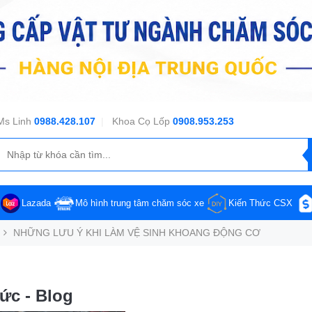
Ms Linh
0988.428.107
|
Khoa Cọ Lốp
0908.953.253
Lazada
Mô hình trung tâm chăm sóc xe
Kiến Thức CSX
NHỮNG LƯU Ý KHI LÀM VỆ SINH KHOANG ĐỘNG CƠ
tức - Blog