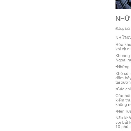
NHỮ
Đăng bởi 
NHỮNG 
Rửa khoa
khi xịt n
Khoang đ
Ngoài ra
•Những 
Khó có m
dăm bảy 
tại xưởn
•Các chi
Cửa hút 
kiểm tra
không nê
•Nên rử
Nếu khôn
với bất
10 phút 