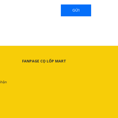
GỬI
FANPAGE CỌ LỐP MART
nhận