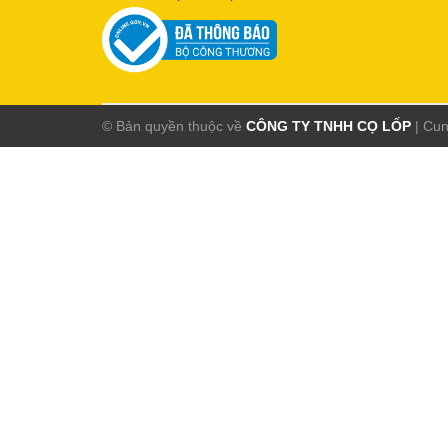
© Bản quyền thuộc về
CÔNG TY TNHH CỌ LỐP
|
Cun