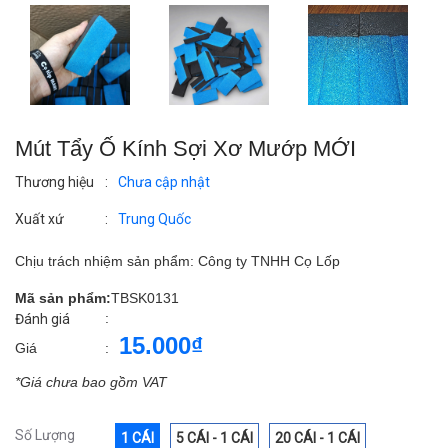
Mút Tẩy Ố Kính Sợi Xơ Mướp MỚI
Thương hiệu
:
Chưa cập nhật
Xuất xứ
:
Trung Quốc
Chịu trách nhiệm sản phẩm: Công ty TNHH Cọ Lốp
Mã sản phẩm:
TBSK0131
:
Đánh giá
15.000₫
Giá
:
*Giá chưa bao gồm VAT
Số Lượng
1 CÁI
5 CÁI - 1 CÁI
20 CÁI - 1 CÁI