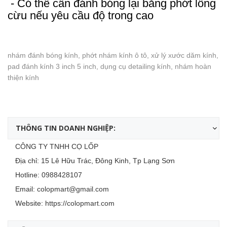
- Có thể cần đánh bóng lại bằng phớt lông
cừu nếu yêu cầu độ trong cao
nhám đánh bóng kính, phớt nhám kính ô tô, xử lý xước dăm kính,
pad đánh kính 3 inch 5 inch, dụng cụ detailing kính, nhám hoàn
thiện kính
THÔNG TIN DOANH NGHIỆP:
CÔNG TY TNHH CỌ LỐP
Địa chỉ: 15 Lê Hữu Trác, Đông Kinh, Tp Lạng Sơn
Hotline:
0988428107
Email:
colopmart@gmail.com
Website:
https://colopmart.com