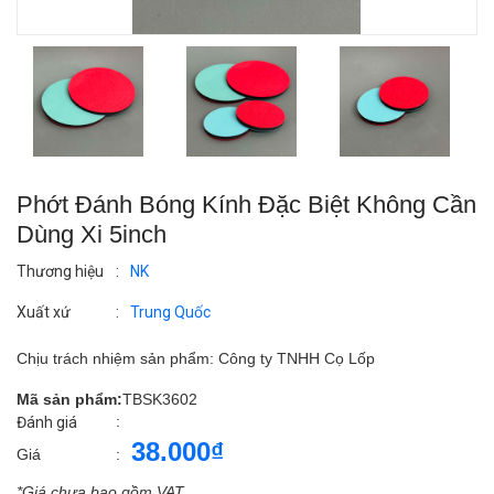
Phớt Đánh Bóng Kính Đặc Biệt Không Cần
Dùng Xi 5inch
Thương hiệu
:
NK
Xuất xứ
:
Trung Quốc
Chịu trách nhiệm sản phẩm: Công ty TNHH Cọ Lốp
Mã sản phẩm:
TBSK3602
:
Đánh giá
38.000₫
Giá
:
*Giá chưa bao gồm VAT