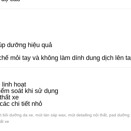
iúp dưỡng hiệu quả
n chế mỏi tay và không làm dính dung dịch lên t
 linh hoạt
kiểm soát khi sử dụng
thất xe
các chi tiết nhỏ
út bôi dưỡng da xe, mút tán sáp wax, mút detailing nội thất, pad dưỡng
ất xe