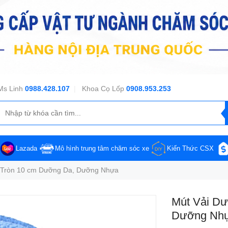
Ms Linh
0988.428.107
|
Khoa Cọ Lốp
0908.953.253
Lazada
Mô hình trung tâm chăm sóc xe
Kiến Thức CSX
 Tròn 10 cm Dưỡng Da, Dưỡng Nhựa
Mút Vải Dư
Dưỡng Nh