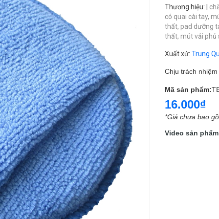
Thương hiệu
:
|
ch
có quai cài tay,
mú
thất,
pad dưỡng t
thất,
mút vải phủ 
Xuất xứ
:
Trung Q
Chịu trách nhiệ
Mã sản phẩm:
T
16.000₫
*Giá chưa bao g
Video sản phẩm