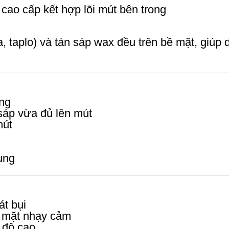
cao cấp kết hợp lõi mút bên trong
, taplo) và tán sáp wax đều trên bề mặt, giúp 
ụng
sáp vừa đủ lên mút
mút
ụng
át bụi
ề mặt nhạy cảm
t độ cao