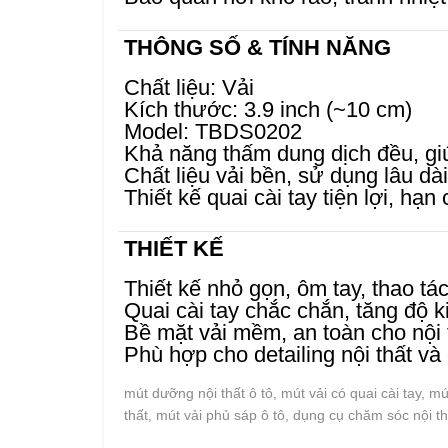
THÔNG SỐ & TÍNH NĂNG
Chất liệu: Vải
Kích thước: 3.9 inch (~10 cm)
Model: TBDS0202
Khả năng thấm dung dịch đều, g
Chất liệu vải bền, sử dụng lâu dài
Thiết kế quai cài tay tiện lợi, hạ
THIẾT KẾ
Thiết kế nhỏ gọn, ôm tay, thao tác
Quai cài tay chắc chắn, tăng độ 
Bề mặt vải mềm, an toàn cho nội 
Phù hợp cho detailing nội thất và 
mút dưỡng nội thất ô tô, mút vải có quai cài tay, m
thất, mút vải phủ sáp ô tô, dụng cụ chăm sóc nội th