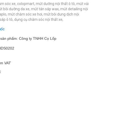
ăm sóc xe,
colopmart,
mút dưỡng nội thất ô tô,
mút vải
t bôi dưỡng da xe,
mút tán sáp wax,
mút detailing nội
aplo,
mút chăm sóc xe hơi,
mút bôi dung dịch nội
sáp ô tô,
dụng cụ chăm sóc nội thất xe,
uốc
m sản phẩm: Công ty TNHH Cọ Lốp
BDS0202
ồm VAT
: