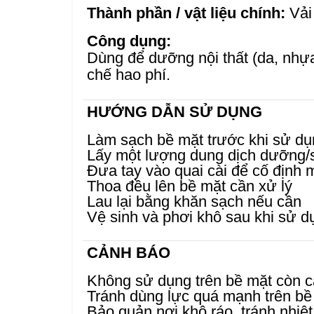
Thành phần / vật liệu chính:
Vải 
Công dụng:
Dùng để dưỡng nội thất (da, nhựa
chế hao phí.
HƯỚNG DẪN SỬ DỤNG
Làm sạch bề mặt trước khi sử d
Lấy một lượng dung dịch dưỡng/
Đưa tay vào quai cài để cố định 
Thoa đều lên bề mặt cần xử lý
Lau lại bằng khăn sạch nếu cần
Vệ sinh và phơi khô sau khi sử d
CẢNH BÁO
Không sử dụng trên bề mặt còn c
Tránh dùng lực quá mạnh trên b
Bảo quản nơi khô ráo, tránh nhiệ