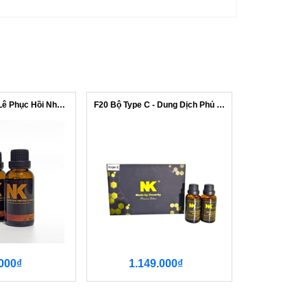
Dung Dịch Pha Lê Phục Hồi Nhựa Đen - NK
F20 Bộ Type C - Dung Dịch Phủ Ceramic...
000₫
1.149.000₫
299