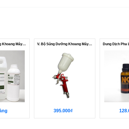
Dung Dịch Dưỡng Khoang Máy NK - Dùng ...
V. Bộ Súng Dưỡng Khoang Máy 250ml
àng
395.000₫
128.