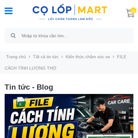
0
Trang chủ
Tất cả tin tức
Kiến thức chăm sóc xe
FILE
CÁCH TÍNH LƯƠNG THỢ
Tin tức - Blog