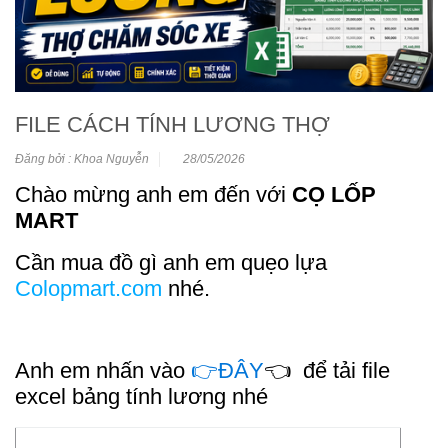
FILE CÁCH TÍNH LƯƠNG THỢ
Đăng bởi : Khoa Nguyễn
28/05/2026
Chào mừng anh em đến với
CỌ LỐP
MART
Cần mua đồ gì anh em quẹo lựa
Colopmart
.com
nhé.
Anh em nhấn vào
👉ĐÂY
👈 để tải file
excel bảng tính lương nhé