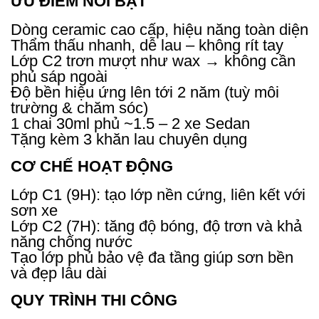
ƯU ĐIỂM NỔI BẬT
Dòng ceramic cao cấp, hiệu năng toàn diện
Thẩm thấu nhanh, dễ lau – không rít tay
Lớp C2 trơn mượt như wax → không cần
phủ sáp ngoài
Độ bền hiệu ứng lên tới 2 năm (tuỳ môi
trường & chăm sóc)
1 chai 30ml phủ ~1.5 – 2 xe Sedan
Tặng kèm 3 khăn lau chuyên dụng
CƠ CHẾ HOẠT ĐỘNG
Lớp C1 (9H): tạo lớp nền cứng, liên kết với
sơn xe
Lớp C2 (7H): tăng độ bóng, độ trơn và khả
năng chống nước
Tạo lớp phủ bảo vệ đa tầng giúp sơn bền
và đẹp lâu dài
QUY TRÌNH THI CÔNG