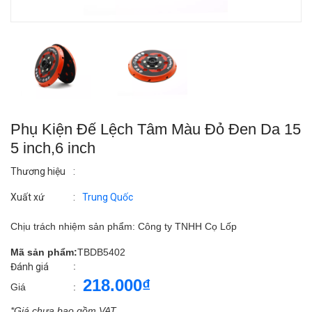
Phụ Kiện Đế Lệch Tâm Màu Đỏ Đen Da 15
5 inch,6 inch
Thương hiệu
:
Xuất xứ
:
Trung Quốc
Chịu trách nhiệm sản phẩm: Công ty TNHH Cọ Lốp
Mã sản phẩm:
TBDB5402
:
Đánh giá
218.000₫
Giá
:
*Giá chưa bao gồm VAT