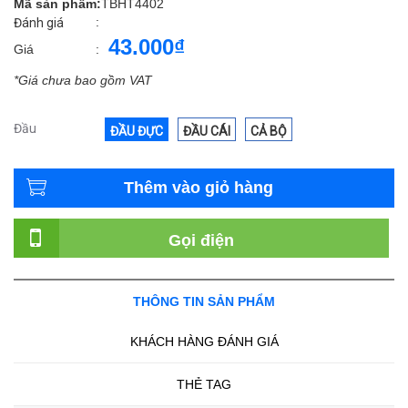
Mã sản phẩm:
TBHT4402
:
Đánh giá
43.000₫
Giá
:
*Giá chưa bao gồm VAT
Đầu
ĐẦU ĐỰC
ĐẦU CÁI
CẢ BỘ
Thêm vào giỏ hàng
Gọi điện
THÔNG TIN SẢN PHẨM
KHÁCH HÀNG ĐÁNH GIÁ
THẺ TAG