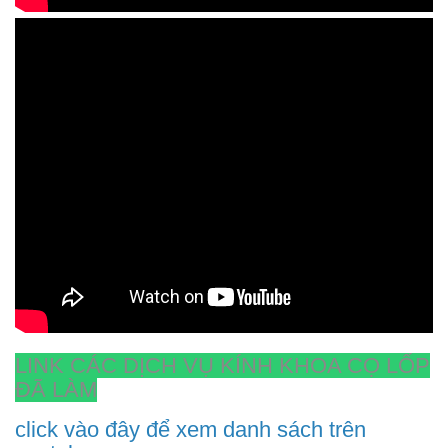
LINK CÁC DỊCH VỤ KÍNH KHOA CỌ LỐP
ĐÃ LÀM
click vào đây để xem danh sách trên