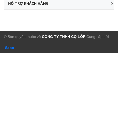
HỖ TRỢ KHÁCH HÀNG
© Bản quyền thuộc về
CÔNG TY TNHH CỌ LỐP
Cung cấp bởi
Sapo