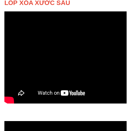
LỐP XÓA XƯỚC SÂU