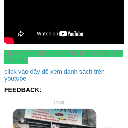
LINK CÁC DỊCH VỤ KÍNH KHOA CỌ LỐP
ĐÃ LÀM
click vào đây để xem danh sách trên
youtube
FEEDBACK: