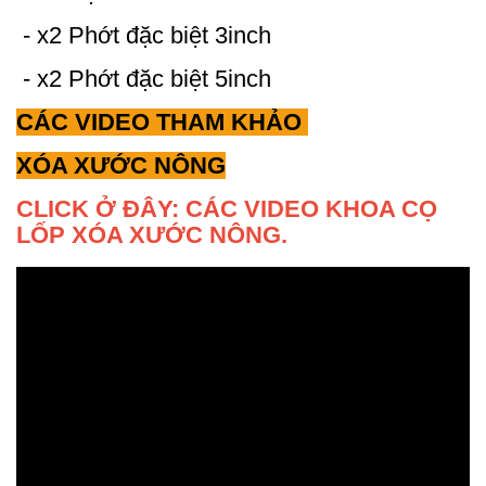
- x2 Phớt đặc biệt 3inch
- x2 Phớt đặc biệt 5inch
CÁC VIDEO THAM KHẢO
XÓA XƯỚC NÔNG
CLICK Ở ĐÂY: CÁC VIDEO KHOA CỌ
LỐP XÓA XƯỚC NÔNG.