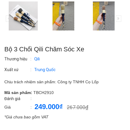
Bộ 3 Chổi Qili Chăm Sóc Xe
Thương hiệu
:
Qili
Xuất xứ
:
Trung Quốc
Chịu trách nhiệm sản phẩm: Công ty TNHH Cọ Lốp
Mã sản phẩm:
TBCH2910
:
Đánh giá
249.000₫
267.000₫
Giá
:
*Giá chưa bao gồm VAT