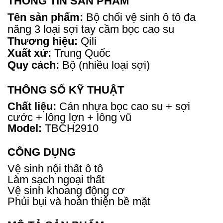
THÔNG TIN SẢN PHẨM
Tên sản phẩm:
Bộ chổi vệ sinh ô tô đa
năng 3 loại sợi tay cầm bọc cao su
Thương hiệu:
Qili
Xuất xứ:
Trung Quốc
Quy cách:
Bộ (nhiều loại sợi)
THÔNG SỐ KỸ THUẬT
Chất liệu:
Cán nhựa bọc cao su + sợi
cước + lông lợn + lông vũ
Model:
TBCH2910
CÔNG DỤNG
Vệ sinh nội thất ô tô
Làm sạch ngoại thất
Vệ sinh khoang động cơ
Phủi bụi và hoàn thiện bề mặt