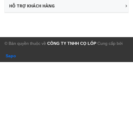
HỖ TRỢ KHÁCH HÀNG
© Bản quyền thuộc về
CÔNG TY TNHH CỌ LỐP
Cung cấp bởi
Sapo