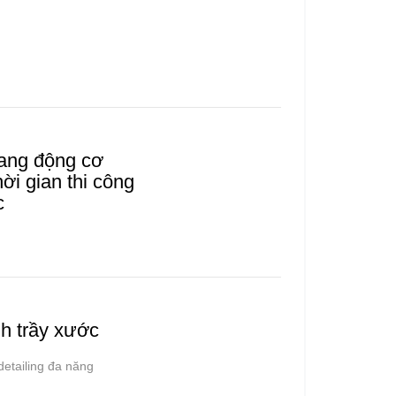
oang động cơ
ời gian thi công
c
h trầy xước
detailing đa năng