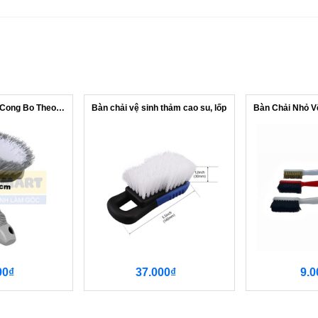
Bàn Chải Cọ Lốp Cong Bo Theo Vành Lốp...
Bàn chải vệ sinh thảm cao su, lốp
00₫
37.000₫
9.0