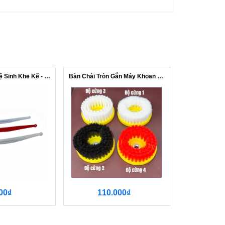
Bàn Chải Nhỏ Vệ Sinh Khe Kẽ - Sợi Đồn...
Bàn Chải Tròn Gắn Máy Khoan - Máy Đán...
00₫
110.000₫
67