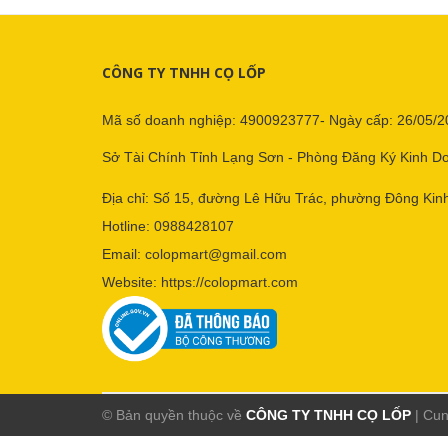
CÔNG TY TNHH CỌ LỐP
Mã số doanh nghiệp: 4900923777- Ngày cấp: 26/05/2
Sở Tài Chính Tỉnh Lạng Sơn - Phòng Đăng Ký Kinh D
Địa chỉ: Số 15, đường Lê Hữu Trác, phường Đông Kinh
Hotline:
0988428107
Email:
colopmart@gmail.com
Website:
https://colopmart.com
© Bản quyền thuộc về
CÔNG TY TNHH CỌ LỐP
|
Cun