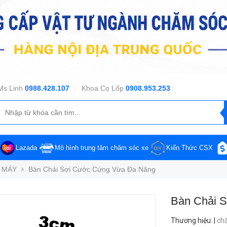
Ms Linh
0988.428.107
|
Khoa Cọ Lốp
0908.953.253
Lazada
Mô hình trung tâm chăm sóc xe
Kiến Thức CSX
 MÁY
Bàn Chải Sợi Cước Cứng Vừa Đa Năng
Bàn Chải 
Thương hiệu
:
|
ch