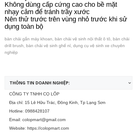
Không dùng cấp cứng cao cho bề mặt
nhạy cảm để tránh trầy xước
Nên thử trước trên vùng nhỏ trước khi sử
dụng toàn bộ
bàn chải gắn máy khoan, bàn chải vệ sinh nội thất ô tô, bàn chải
drill brush, bàn chải vệ sinh ghế nỉ, dụng cụ vệ sinh xe chuyên
nghiệp
THÔNG TIN DOANH NGHIỆP:
CÔNG TY TNHH CỌ LỐP
Địa chỉ: 15 Lê Hữu Trác, Đông Kinh, Tp Lạng Sơn
Hotline:
0988428107
Email:
colopmart@gmail.com
Website:
https://colopmart.com