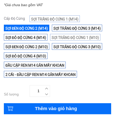
*Giá chưa bao gồm VAT
Cấp Độ Cứng
SỢI TRẮNG ĐỘ CỨNG 1 (M14)
SỢI ĐEN ĐỘ CỨNG 2 (M14)
SỢI TRẮNG ĐỘ CỨNG 3 (M14)
SỢI ĐỎ ĐỘ CỨNG 4 (M14)
SỢI TRẮNG ĐỘ CỨNG 1 (M10)
SỢI ĐEN ĐỘ CỨNG 2 (M10)
SỢI TRẮNG ĐỘ CỨNG 3 (M10)
SỢI ĐỎ ĐỘ CỨNG 4 (M10)
ĐẦU CẶP REN M14 GẮN MÁY KHOAN
2 CÁI - ĐẦU CẶP REN M14 GẮN MÁY KHOAN
Số lượng
Thêm vào giỏ hàng