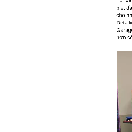
Tại Vi
biết đ
cho nh
Detail
Garage
hơn cô