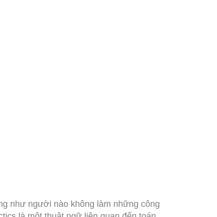
iống như người nào không làm những công
tics là một thuật ngữ liên quan đến toán