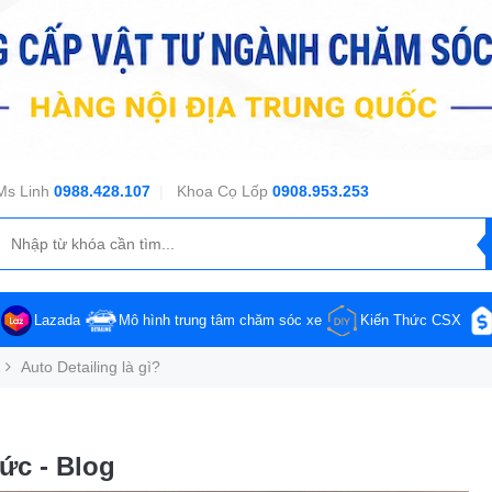
Ms Linh
0988.428.107
|
Khoa Cọ Lốp
0908.953.253
Lazada
Mô hình trung tâm chăm sóc xe
Kiến Thức CSX
Auto Detailing là gì?
tức - Blog