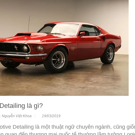
Detailing là gì?
: Nguyễn Việt Khoa
19/03/2019
tive Detailing là một thuật ngữ chuyên ngành, cũng g
iên quan đến thương mại quốc tế thường lầm tưởng Logic