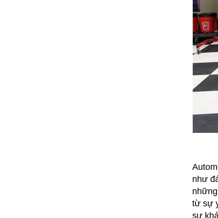
Automo
như đá
những 
từ sự 
sự khá