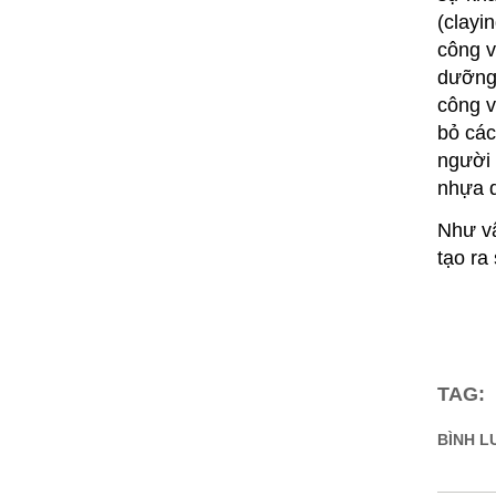
(clayin
công v
dưỡng
công v
bỏ các
người 
nhựa d
Như vậ
tạo ra
TAG:
BÌNH LU