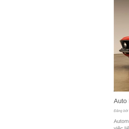
Auto 
Đăng bởi 
Automo
việc l