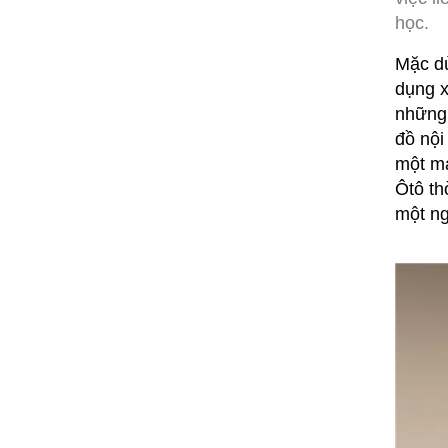
học.
Mặc dù
dụng x
những 
đồ nội
một má
Ôtô th
một ng