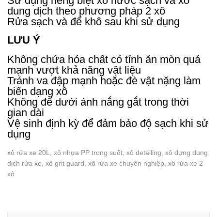
Sử dụng riêng biệt xô nước sạch và xô
dung dịch theo phương pháp 2 xô
Rửa sạch và để khô sau khi sử dụng
LƯU Ý
Không chứa hóa chất có tính ăn mòn quá
mạnh vượt khả năng vật liệu
Tránh va đập mạnh hoặc đè vật nặng làm
biến dạng xô
Không để dưới ánh nắng gắt trong thời
gian dài
Vệ sinh định kỳ để đảm bảo độ sạch khi sử
dụng
xô rửa xe 20L, xô nhựa PP trong suốt, xô detailing, xô đựng dung
dịch rửa xe, xô grit guard, xô rửa xe chuyên nghiệp, xô rửa xe 2
xô