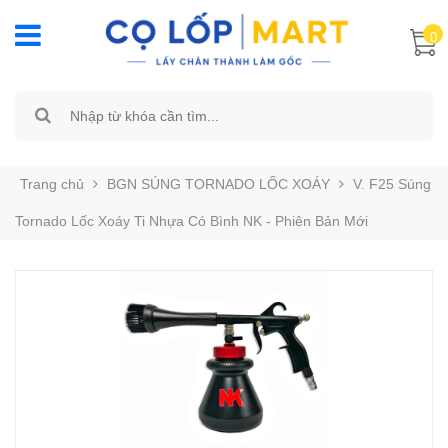
0
Trang chủ
BGN SÚNG TORNADO LỐC XOÁY
V. F25 Súng
Tornado Lốc Xoáy Ti Nhựa Có Bình NK - Phiên Bản Mới