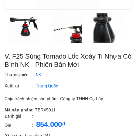
V. F25 Súng Tornado Lốc Xoáy Ti Nhựa Có
Bình NK - Phiên Bản Mới
Thương hiệu
:
NK
Xuất xứ
:
Trung Quốc
Chịu trách nhiệm sản phẩm: Công ty TNHH Cọ Lốp
Mã sản phẩm:
TBRX5011
:
Đánh giá
854.000₫
Giá
:
*Giá chưa bao gồm VAT