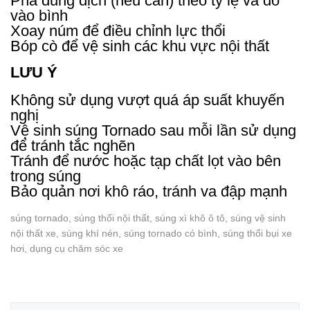
Pha dung dịch (nếu cần) theo tỷ lệ và đổ
vào bình
Xoay núm để điều chỉnh lực thổi
Bóp cò để vệ sinh các khu vực nội thất
LƯU Ý
Không sử dụng vượt quá áp suất khuyến
nghị
Vệ sinh súng Tornado sau mỗi lần sử dụng
để tránh tắc nghẽn
Tránh để nước hoặc tạp chất lọt vào bên
trong súng
Bảo quản nơi khô ráo, tránh va đập mạnh
súng tornado, súng thổi nội thất, súng xì khô ô tô, súng vệ sinh
nội thất xe, súng khí nén, súng tornado có bình, súng thổi bụi xe
hơi, dụng cụ chăm sóc xe