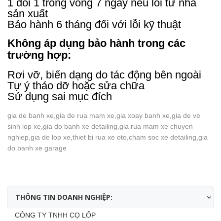
1 đổi 1 trong vòng 7 ngày nếu lỗi từ nhà
sản xuất
Bảo hành 6 tháng đối với lỗi kỹ thuật
Không áp dụng bảo hành trong các
trường hợp:
Rơi vỡ, biến dạng do tác động bên ngoài
Tự ý tháo dỡ hoặc sửa chữa
Sử dụng sai mục đích
gia de banh xe,gia de rua mam xe,gia xoay banh xe,gia de ve
sinh lop xe,gia do banh xe detailing,gia rua mam xe chuyen
nghiep,gia de lop xe,thiet bi rua xe oto,cham soc xe detailing,gia
do banh xe garage
THÔNG TIN DOANH NGHIỆP:
CÔNG TY TNHH CỌ LỐP