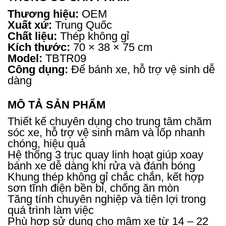
Thương hiệu:
OEM
Xuất xứ:
Trung Quốc
Chất liệu:
Thép không gỉ
Kích thước:
70 × 38 × 75 cm
Model:
TBTR09
Công dụng:
Để bánh xe, hỗ trợ vệ sinh dễ
dàng
MÔ TẢ SẢN PHẨM
Thiết kế chuyên dụng cho trung tâm chăm
sóc xe, hỗ trợ vệ sinh mâm và lốp nhanh
chóng, hiệu quả
Hệ thống 3 trục quay linh hoạt giúp xoay
bánh xe dễ dàng khi rửa và đánh bóng
Khung thép không gỉ chắc chắn, kết hợp
sơn tĩnh điện bền bỉ, chống ăn mòn
Tăng tính chuyên nghiệp và tiện lợi trong
quá trình làm việc
Phù hợp sử dụng cho mâm xe từ 14 – 22