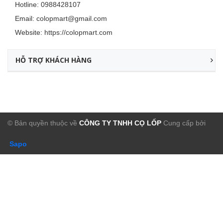
Hotline:
0988428107
Email:
colopmart@gmail.com
Website:
https://colopmart.com
HỖ TRỢ KHÁCH HÀNG
© Bản quyền thuộc về
CÔNG TY TNHH CỌ LỐP
Cung cấp bởi
Sapo