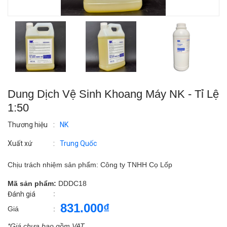
Dung Dịch Vệ Sinh Khoang Máy NK - Tỉ Lệ
1:50
Thương hiệu
:
NK
Xuất xứ
:
Trung Quốc
Chịu trách nhiệm sản phẩm: Công ty TNHH Cọ Lốp
Mã sản phẩm:
DDDC18
:
Đánh giá
831.000₫
Giá
:
*Giá chưa bao gồm VAT