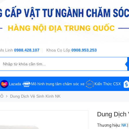
Ms Linh
0988.428.107
|
Khoa Cọ Lốp
0908.953.253
Lazada
Mô hình trung tâm chăm sóc xe
Kiến Thức CSX
TÔ
Dung Dịch Vệ Sinh Kính NK
Dung Dịch 
Thương hiệu
:
NK
|