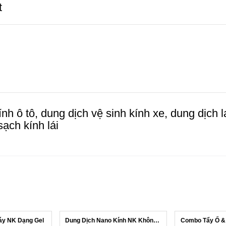
t
ính ô tô, dung dịch vệ sinh kính xe, dung dịch 
ạch kính lái
áy NK Dạng Gel
Dung Dịch Nano Kính NK Không Giật, Kh...
Combo Tẩy Ố &