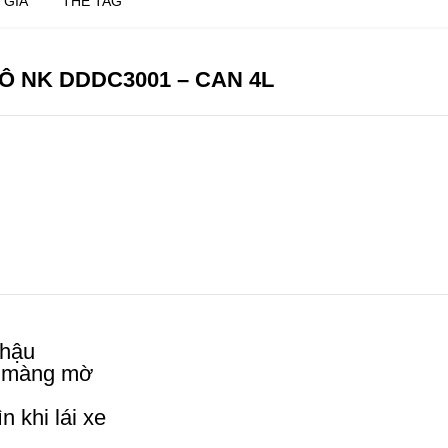
 GIÁ
THẺ TAG
Ô NK DDDC3001 – CAN 4L
 hậu
p, màng mờ
n khi lái xe