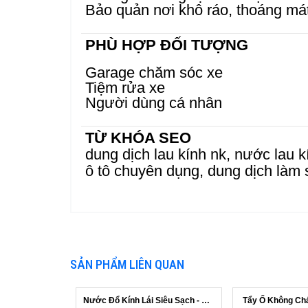
Bảo quản nơi khô ráo, thoáng má
PHÙ HỢP ĐỐI TƯỢNG
Garage chăm sóc xe
Tiệm rửa xe
Người dùng cá nhân
TỪ KHÓA SEO
dung dịch lau kính nk, nước lau k
ô tô chuyên dụng, dung dịch làm s
SẢN PHẨM LIÊN QUAN
Nước Đổ Kính Lái Siêu Sạch - Không Gâ...
Tẩy Ố Không Ch