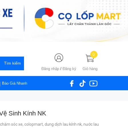
0
Đăng nhập
/
Đăng ký
Giỏ hàng
Báo Giá Nhanh
Vệ Sinh Kính NK
chăm sóc xe,
colopmart,
dung dịch lau kính nk,
nước lau