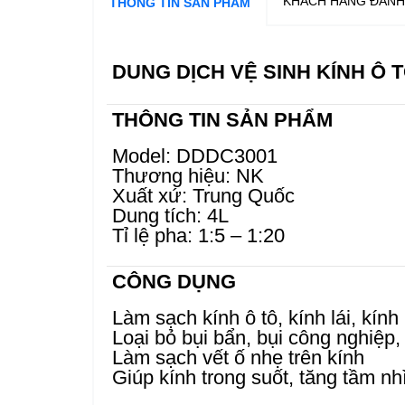
KHÁCH HÀNG ĐÁNH
THÔNG TIN SẢN PHẨM
DUNG DỊCH VỆ SINH KÍNH Ô T
THÔNG TIN SẢN PHẨM
Model: DDDC3001
Thương hiệu: NK
Xuất xứ: Trung Quốc
Dung tích: 4L
Tỉ lệ pha: 1:5 – 1:20
CÔNG DỤNG
Làm sạch kính ô tô, kính lái, kính
Loại bỏ bụi bẩn, bụi công nghiệ
Làm sạch vết ố nhẹ trên kính
Giúp kính trong suốt, tăng tầm nhì