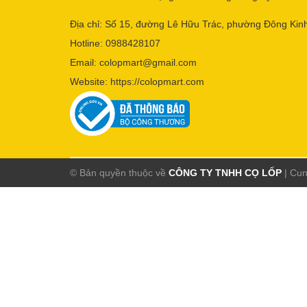
Địa chỉ: Số 15, đường Lê Hữu Trác, phường Đông Kinh
Hotline:
0988428107
Email:
colopmart@gmail.com
Website:
https://colopmart.com
© Bản quyền thuộc về
CÔNG TY TNHH CỌ LỐP
|
Cun