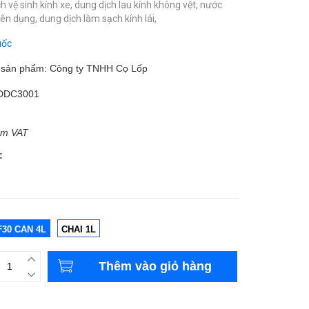
h vệ sinh kính xe,
dung dịch lau kính không vệt,
nước
yên dụng,
dung dịch làm sạch kính lái,
uốc
m sản phẩm: Công ty TNHH Cọ Lốp
DDC3001
ồm VAT
:
F30 CAN 4L
CHAI 1L
Thêm vào giỏ hàng