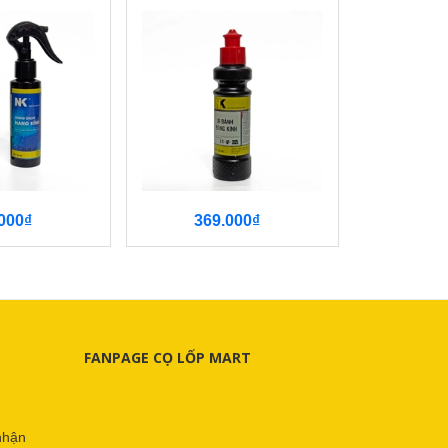
000₫
369.000₫
622
FANPAGE CỌ LỐP MART
nhận