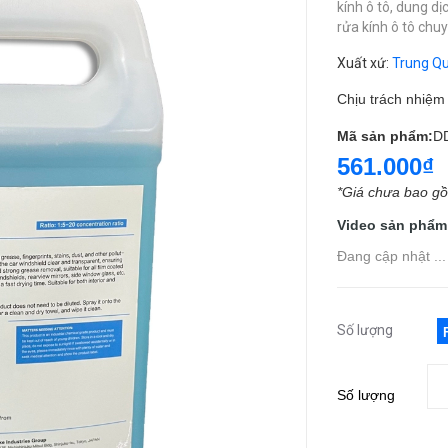
kính ô tô,
dung dịc
rửa kính ô tô chu
Xuất xứ
:
Trung Q
Chịu trách nhiệ
Mã sản phẩm:
D
561.000₫
*Giá chưa bao g
Video sản phẩm
Đang cập nhật ...
Số lượng
Số lượng