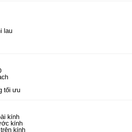
i lau
0
ạch
g tối ưu
ài kính
ước kính
trên kính