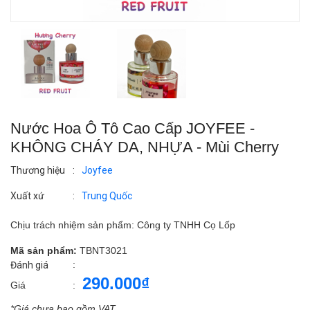
Nước Hoa Ô Tô Cao Cấp JOYFEE -
KHÔNG CHÁY DA, NHỰA - Mùi Cherry
Thương hiệu
:
Joyfee
Xuất xứ
:
Trung Quốc
Chịu trách nhiệm sản phẩm: Công ty TNHH Cọ Lốp
Mã sản phẩm:
TBNT3021
:
Đánh giá
290.000₫
Giá
:
*Giá chưa bao gồm VAT