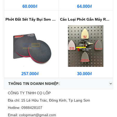
60.000₫
64.000₫
Phớt Đất Sét Tẩy Bụi Sơn 5inch M...
Các Loại Phớt Gắn Máy Rung, Máy ...
257.000₫
30.000₫
THÔNG TIN DOANH NGHIỆP:
CÔNG TY TNHH CỌ LỐP
Địa chỉ: 15 Lê Hữu Trác, Đông Kinh, Tp Lạng Sơn
Hotline:
0988428107
Email:
colopmart@gmail.com