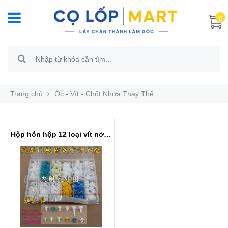
0
Trang chủ
Ốc - Vít - Chốt Nhựa Thay Thế
Hộp hỗn hộp 12 loại vít nở nhựa